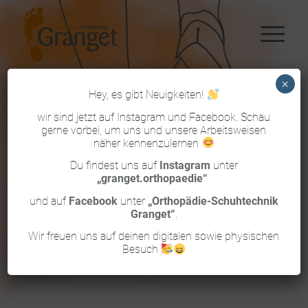
×
Hey, es gibt Neuigkeiten!
wir sind jetzt auf Instagram und Facebook. Schau
gerne vorbei, um uns und unsere Arbeitsweisen
näher kennenzulernen
Du findest uns auf
Instagram
unter
„granget.orthopaedie“
und auf
Facebook
unter
„Orthopädie-Schuhtechnik
Granget“
.
Wir freuen uns auf deinen digitalen sowie physischen
Besuch