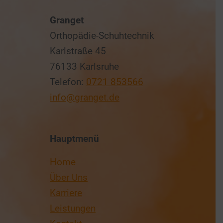
Granget
Orthopädie-Schuhtechnik
Karlstraße 45
76133 Karlsruhe
Telefon:
0721 853566
info@granget.de
Hauptmenü
Home
Über Uns
Karriere
Leistungen